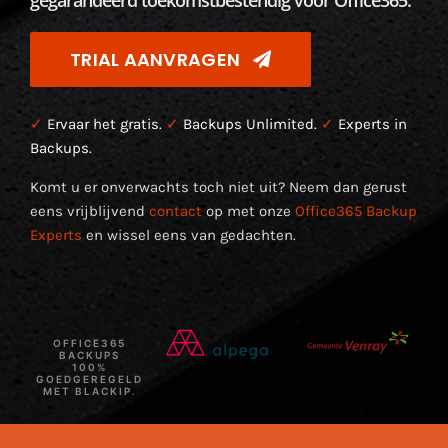
gegarandeerd toekomstbestendig voor Office365.
TRIAL AANVRAGEN
✓
Ervaar het gratis.
✓
Backups Unlimited.
✓
Experts in
Backups.
Komt u er onverwachts toch niet uit? Neem dan gerust
eens vrijblijvend
contact
op met onze
Office365 Backup
Experts
en wissel eens van gedachten.
OFFICE365
BACKUPS
100%
GOEDGEREGELD
MET BLACKIP.