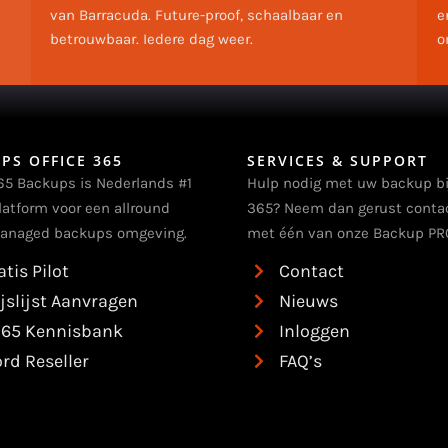
van Barracuda. Future-proof, schaalbaar en
e
betrouwbaar. Iedere dag weer.
o
PS OFFICE 365
SERVICES & SUPPORT
65 Backups is Nederlands #1
Hulp nodig met uw backup bi
latform voor een allround
365? Neem dan gerust conta
anaged backups omgeving.
met één van onze Backup PRO
atis Pilot
Contact
ijslijst Aanvragen
Nieuws
65 Kennisbank
Inloggen
rd Reseller
FAQ’s