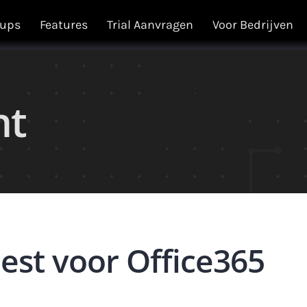
kups
Features
Trial Aanvragen
Voor Bedrijven
ht
iest voor Office365