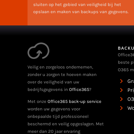
sluiten op het gebied van veiligheid bij het
opslaan en maken van backups van gegevens.
BACKU
Office3
beste p
Veilig en zorgeloos ondernemen,
O365 m
zonder u zorgen te hoeven maken
Gr
over de veiligheid van uw
bedrijfsgegevens in
Office365
?
Pr
O3
Met onze
Office365 back-up service
Wo
worden uw gegevens voor
onbepaalde tijd professioneel
beschermd en veilig opgeslagen. Met
meer dan 20 jaar ervaring