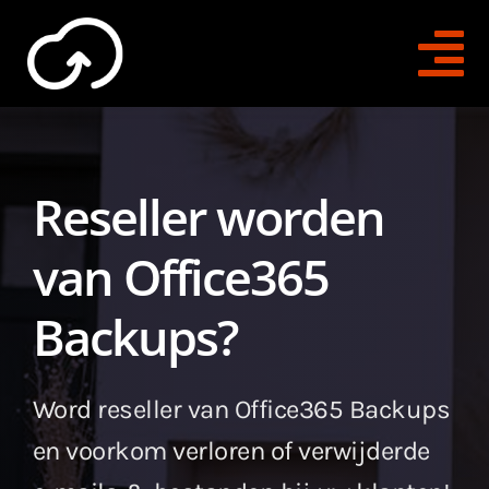
Skip
to
Tog
content
Na
Direct Contact
Reseller worden
O365 Backups
van Office365
O365 Archiving
Backups?
Trial Aanvragen
Voor Bedrijven
Word reseller van Office365 Backups
en voorkom verloren of verwijderde
Voor Resellers