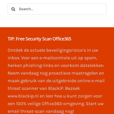
Search
for:
TIP: Free Security Scan Office365
Ontdek de actuele beveiligingsrisico’s in uw
inbox. Voer een e-mailcontrole uit op spam,
herken phishing-links en voorkom datalekken.
Neem vandaag nog proactieve maatregelen en
maak gebruik van de uitgebreide online e-mail
threat scanner van BlackIP. Bezoek
www.blackip.nl en leer hoe u kunt zorgen voor
een 100% veilige Office365-omgeving. Start uw
email threat-scan vandaag nog!