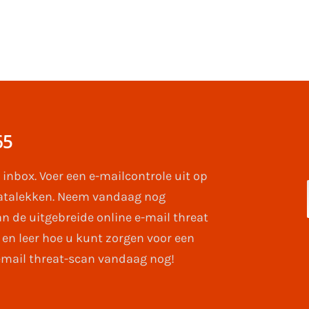
65
 inbox. Voer een e-mailcontrole uit op
atalekken. Neem vandaag nog
 de uitgebreide online e-mail threat
 en leer hoe u kunt zorgen voor een
email threat-scan vandaag nog!