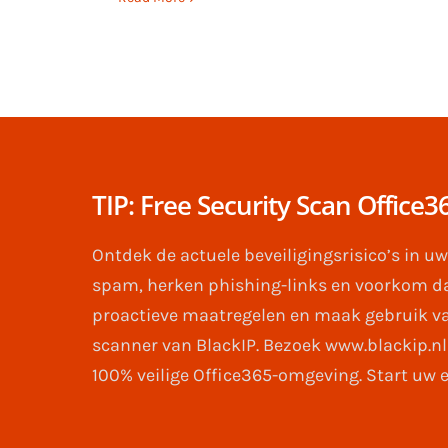
TIP: Free Security Scan Office3
Ontdek de actuele beveiligingsrisico’s in uw
spam, herken phishing-links en voorkom d
proactieve maatregelen en maak gebruik van
scanner van BlackIP. Bezoek www.blackip.nl
100% veilige Office365-omgeving. Start uw 