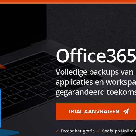
Office36
Volledige backups van 
applicaties en workspac
gegarandeerd toekomst
TRIAL AANVRAGEN
✓
Ervaar het gratis.
✓
Backups Unlimi