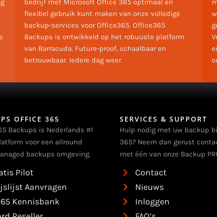
ng
bedrijf met Microsoft Office 365 optimaal en
m
flexibel gebruik kunt maken van onze volledige
w
backup-services voor Office365. Office365
g
e
Backups is ontwikkeld op het robuuste platform
V
van Barracuda. Future-proof, schaalbaar en
e
betrouwbaar. Iedere dag weer.
o
PS OFFICE 365
SERVICES & SUPPORT
65 Backups is Nederlands #1
Hulp nodig met uw backup bi
latform voor een allround
365? Neem dan gerust conta
anaged backups omgeving.
met één van onze Backup PRO
atis Pilot
Contact
ijslijst Aanvragen
Nieuws
65 Kennisbank
Inloggen
rd Reseller
FAQ’s