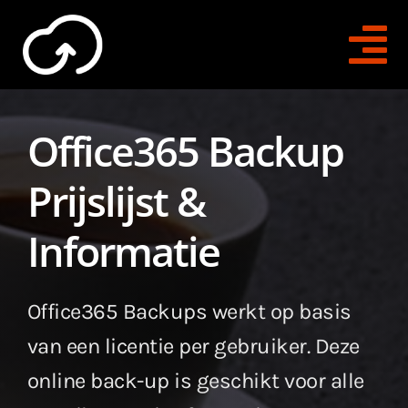
Skip
to
Tog
content
Na
Direct Contact
Office365 Backup
O365 Backups
Prijslijst &
O365 Archiving
Informatie
Trial Aanvragen
Office365 Backups werkt op basis
Voor Bedrijven
van een licentie per gebruiker. Deze
online back-up is geschikt voor alle
Voor Resellers