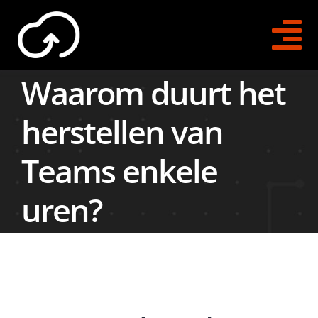
Skip
to
Tog
content
Waarom duurt het
Na
Direct Contact
herstellen van
O365 Backups
Teams enkele
O365 Archiving
uren?
Trial Aanvragen
Voor Bedrijven
Voor Resellers